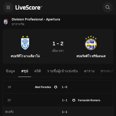
Division Profesional - Apertura
ปารากวัย
1 - 2
เต็มเวลา
สปอร์ทีโว่ อาเมลีอาโน่
สปอร์ทติโว ทรินิเดนเส
ข้อมูล
สรุป
สถิติ
รายชื่อผู้เข้าแข่งขัน
ตาราง
การพบกันต
19'
Abel Paredes
1 - 0
25'
1 - 1
Fernando Romero
1
-
1
พักครึ่ง