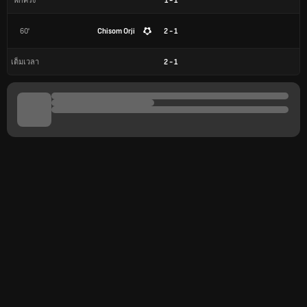
1
-
1
พักครึ่ง
60'
Chisom Orji
2 - 1
2
-
1
เต็มเวลา