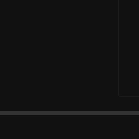
เกี่ยวกับ