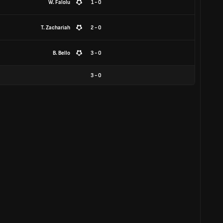
W. Falolu
1 - 0
T. Zachariah
2 - 0
B. Bello
3 - 0
3
-
0