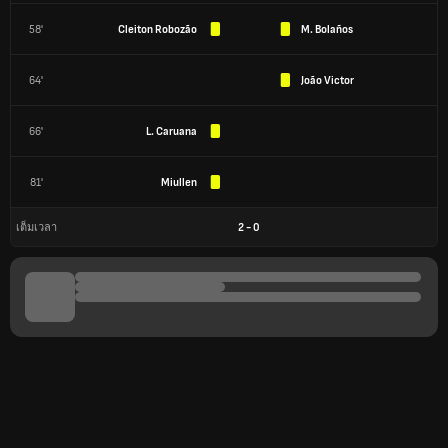
58'
Cleiton Robozão
M. Bolaños
64'
João Victor
66'
L. Caruana
81'
Miullen
2
-
0
เต็มเวลา