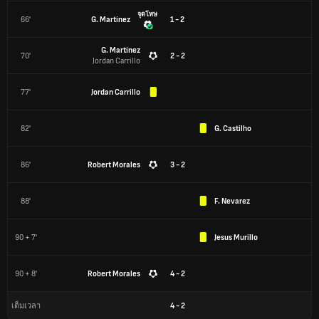
จุดโทษ
66'
G. Martínez
1 - 2
G. Martínez
70'
2 - 2
Jordan Carrillo
77'
Jordan Carrillo
82'
G. Castilho
86'
Robert Morales
3 - 2
88'
F. Nevarez
90 + 7'
Jesus Murillo
90 + 8'
Robert Morales
4 - 2
4
-
2
เต็มเวลา