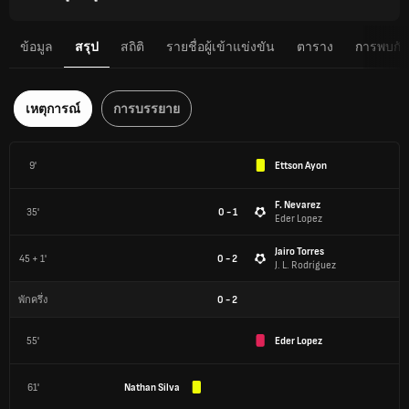
ข้อมูล
สรุป
สถิติ
รายชื่อผู้เข้าแข่งขัน
ตาราง
การพบกันต
เหตุการณ์
การบรรยาย
9'
Ettson Ayon
F. Nevarez
35'
0 - 1
Eder Lopez
Jairo Torres
45 + 1'
0 - 2
J. L. Rodríguez
0
-
2
พักครึ่ง
55'
Eder Lopez
61'
Nathan Silva