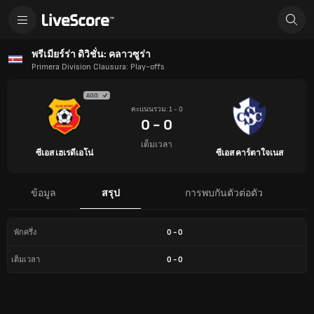
พรีเมียร์ร่า ดิวิชั่น: คลาวซูร่า
Primera Division Clausura: Play-offs
AGG
คะแนนรวม: 1 - 0
0 - 0
เต็มเวลา
ซีเอส เฮเรดีเอโน่
ซีเอส คาร์ตาใจเนส
ข้อมูล
สรุป
การพบกันตัวต่อตัว
0
-
0
พักครึ่ง
0
-
0
เต็มเวลา