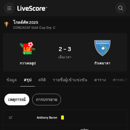
โกลด์คัพ 2025
CONCACAF Gold Cup Grp. C
2 - 3
เต็มเวลา
กวาเดอลูป
กัวเตมาลา
ข้อมูล
สรุป
สถิติ
รายชื่อผู้เข้าแข่งขัน
ตาราง
การพบกันต
เหตุการณ์
การบรรยาย
12'
Anthony Baron