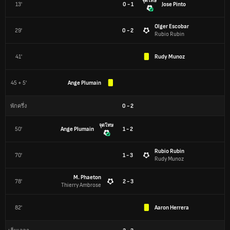
จุดโทษ
13'
0 - 1
Jose Pinto
Olger Escobar
29'
0 - 2
Rubio Rubin
41'
Rudy Munoz
45 + 5'
Ange Plumain
0
-
2
พักครึ่ง
จุดโทษ
50'
Ange Plumain
1 - 2
Rubio Rubin
70'
1 - 3
Rudy Munoz
M. Phaeton
78'
2 - 3
Thierry Ambrose
82'
Aaron Herrera