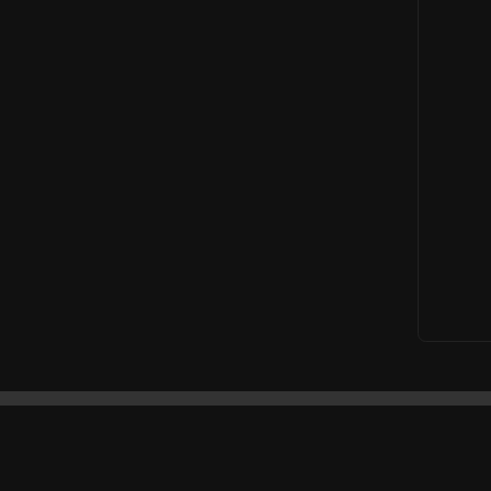
เกี่ยวกับ