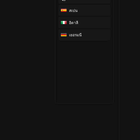
สเปน
อิตาลี
เยอรมนี