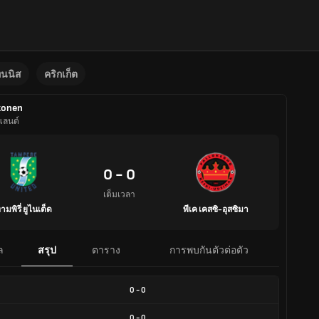
ทนนิส
คริกเก็ต
konen
แลนด์
0 - 0
เต็มเวลา
ามพิรี่ ยูไนเต็ด
พีเค เคสซิ-อุสซิมา
ล
สรุป
ตาราง
การพบกันตัวต่อตัว
0
-
0
0
-
0