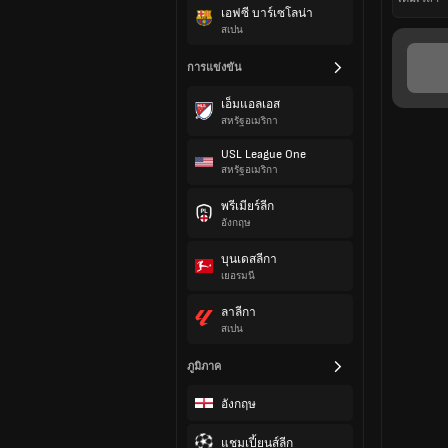
เอฟซี บาร์เซโลน่า
สเปน
การแข่งขัน
เอ็มแอลเอส
สหรัฐอเมริกา
USL League One
สหรัฐอเมริกา
พรีเมียร์ลีก
อังกฤษ
บุนเดสลีกา
เยอรมนี
ลาลีกา
สเปน
ภูมิภาค
อังกฤษ
แชมเปี้ยนส์ลีก