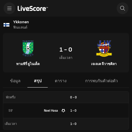
Ykkonen
ฟินแลนด์
1 - 0
เต็มเวลา
ทามพิรี่ ยูไนเต็ด
เจเจเค จีวาซคิลา
ข้อมูล
สรุป
ตาราง
การพบกันตัวต่อตัว
0
-
0
พักครึ่ง
59'
Noel Hasa
1 - 0
1
-
0
เต็มเวลา