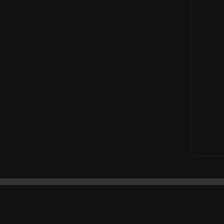
เกี่ยวกับ