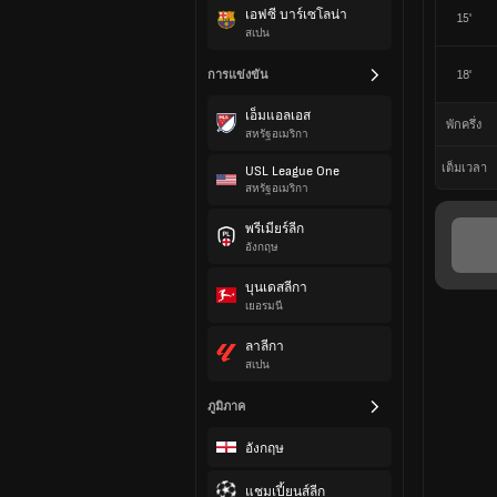
เอฟซี บาร์เซโลน่า
15'
สเปน
18'
การแข่งขัน
เอ็มแอลเอส
พักครึ่ง
สหรัฐอเมริกา
เต็มเวลา
USL League One
สหรัฐอเมริกา
พรีเมียร์ลีก
อังกฤษ
บุนเดสลีกา
เยอรมนี
ลาลีกา
สเปน
ภูมิภาค
อังกฤษ
แชมเปี้ยนส์ลีก