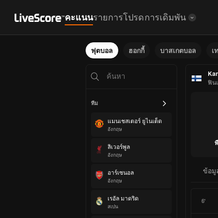
คะแนน
รายการโปรด
การเดิมพัน
ฟุตบอล
ฮอกกี้
บาสเกตบอล
เ
Kan
ฟิน
ทีม
แมนเชสเตอร์ ยูไนเต็ด
อังกฤษ
พ
ลิเวอร์พูล
อังกฤษ
ข้อมู
อาร์เซนอล
อังกฤษ
เรอัล มาดริด
6'
สเปน