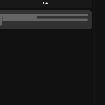
1
-
6