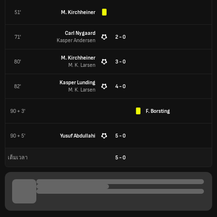
51'
M. Kirchheiner
Carl Nygaard
71'
2 - 0
Kasper Andersen
M. Kirchheiner
80'
3 - 0
M. K. Larsen
Kasper Lunding
82'
4 - 0
M. K. Larsen
90 + 3'
F. Borsting
90 + 5'
Yusuf Abdullahi
5 - 0
5
-
0
เต็มเวลา