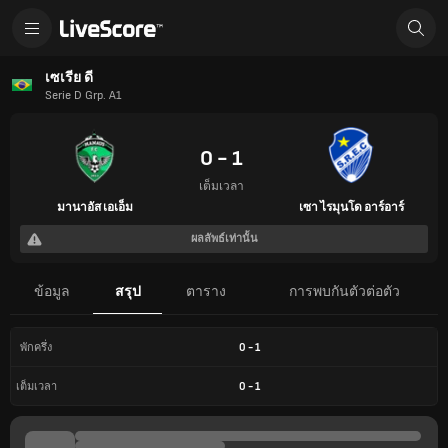
เซเรีย ดี
Serie D Grp. A1
0 - 1
เต็มเวลา
มานาอัส เอเอ็ม
เซา ไรมุนโด อาร์อาร์
ผลลัพธ์เท่านั้น
ข้อมูล
สรุป
ตาราง
การพบกันตัวต่อตัว
0
-
1
พักครึ่ง
0
-
1
เต็มเวลา