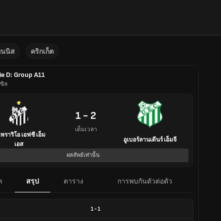
ทนนิส
คริกเก็ต
ie D: Group A11
ซิล
1 - 2
เต็มเวลา
พราริโอ เอฟซี เอ็ม
อูเบอร์ลานเดีนร์ เอ็มจี
เอส
ผลลัพธ์เท่านั้น
ล
สรุป
ตาราง
การพบกันตัวต่อตัว
1
-
1