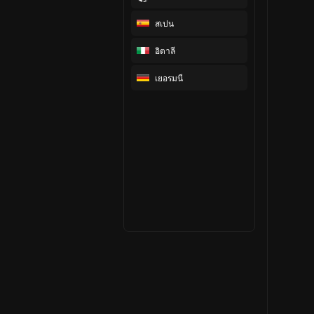
สเปน
อิตาลี
เยอรมนี