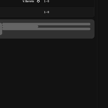
V. Barreto
1 - 0
1
-
0