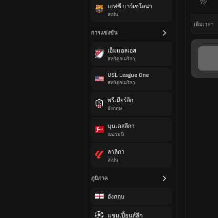
73'
เอฟซี บาร์เซโลน่า
สเปน
เต็มเวลา
การแข่งขัน
เอ็มแอลเอส
สหรัฐอเมริกา
USL League One
สหรัฐอเมริกา
พรีเมียร์ลีก
อังกฤษ
บุนเดสลีกา
เยอรมนี
ลาลีกา
สเปน
ภูมิภาค
อังกฤษ
แชมเปี้ยนส์ลีก