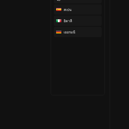
สเปน
อิตาลี
เยอรมนี