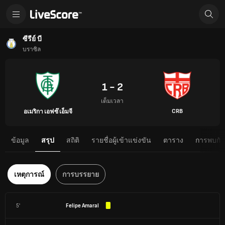
ซีรีย์ บี
บราซิล
1 - 2
เต็มเวลา
CRB
อเมริกา เอฟซ๊ เอ็มจี
ข้อมูล
สรุป
สถิติ
รายชื่อผู้เข้าแข่งขัน
ตาราง
การพบกันต
เหตุการณ์
การบรรยาย
5'
Felipe Amaral