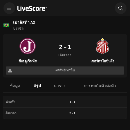
เปาลิสต้า A2
บราซิล
2 - 1
เต็มเวลา
ซีเอ จูเว็นทัส
เซอร์ตาโอซินโอ่
ผลลัพธ์เท่านั้น
ข้อมูล
สรุป
ตาราง
การพบกันตัวต่อตัว
1
-
1
พักครึ่ง
2
-
1
เต็มเวลา