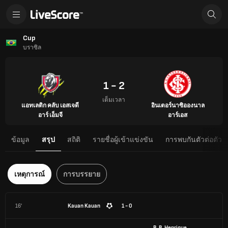
Cup
บราซิล
1 - 2
เต็มเวลา
แอทเลติก คลับ เอสเจดี
อินเตอร์นาซิอองนาล
อาร์ เอ็มจี
อาร์เอส
ข้อมูล
สรุป
สถิติ
รายชื่อผู้เข้าแข่งขัน
การพบกันตัวต่อตัว
เหตุการณ์
การบรรยาย
16'
Kauan Kauan
1 - 0
B. B. Henrique