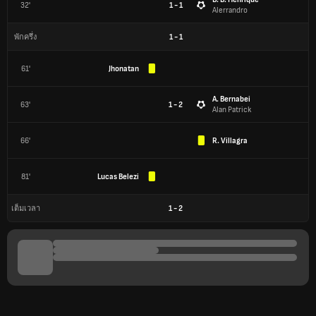
32'
1 - 1
Alerrandro
1
-
1
พักครึ่ง
61'
Jhonatan
A. Bernabei
63'
1 - 2
Alan Patrick
66'
R. Villagra
81'
Lucas Belezi
1
-
2
เต็มเวลา