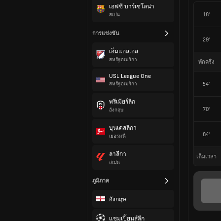
เอฟซี บาร์เซโลน่า
18'
สเปน
การแข่งขัน
29'
เอ็มแอลเอส
สหรัฐอเมริกา
พักครึ่ง
USL League One
54'
สหรัฐอเมริกา
พรีเมียร์ลีก
70'
อังกฤษ
บุนเดสลีกา
84'
เยอรมนี
ลาลีกา
เต็มเวลา
สเปน
ภูมิภาค
อังกฤษ
แชมเปี้ยนส์ลีก