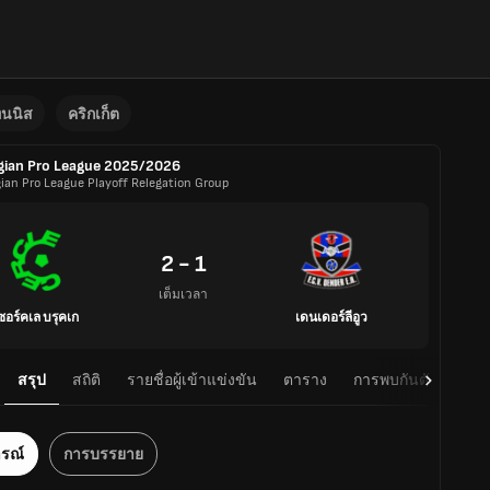
ทนนิส
คริกเก็ต
gian Pro League 2025/2026
gian Pro League Playoff Relegation Group
2 - 1
เต็มเวลา
ซอร์คเล บรุคเก
เดนเดอร์ลีอูว
สรุป
สถิติ
รายชื่อผู้เข้าแข่งขัน
ตาราง
การพบกันตัวต่อตัว
ารณ์
การบรรยาย