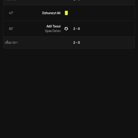
47'
Dzhuneyt Ali
Adil Taoui
82'
2 - 0
Spas Delev
2
-
0
เต็มเวลา