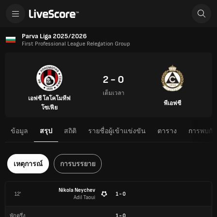
Parva Liga 2025/2026
First Professional League Relegation Group
2 - 0
เต็มเวลา
เอฟซี โลโคโมทีฟ
พีเอฟซี
โซเฟีย
ข้อมูล
สรุป
สถิติ
รายชื่อผู้เข้าแข่งขัน
ตาราง
การพบกันต
เหตุการณ์
การบรรยาย
Nikola Neychev
12'
1 - 0
Adil Taoui
1
-
0
พักครึ่ง