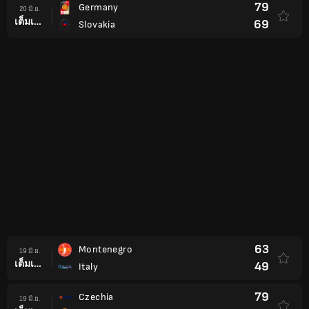
79
Germany
20 มิ.ย.
เต็มเวลา
69
Slovakia
63
Montenegro
19 มิ.ย.
เต็มเวลา
49
Italy
79
Czechia
19 มิ.ย.