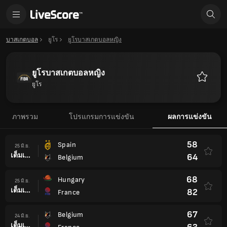
บาสเกตบอล
ยูโร
ยูโรบาสเกตบอลหญิง
ยูโรบาสเกตบอลหญิง
ยูโร
รายการ
โปรด
ภาพรวม
โปรแกรมการแข่งขัน
ผลการแข่งขัน
58
Spain
25 มิ.ย.
เต็มเวลา
64
Belgium
68
Hungary
25 มิ.ย.
เต็มเวลา
82
France
67
Belgium
24 มิ.ย.
เต็มเวลา