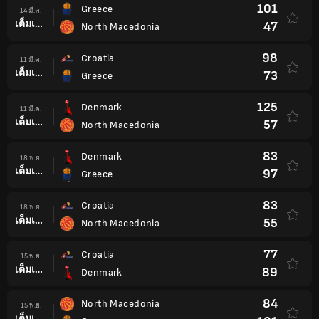
101
Greece
14 มี.ค.
เต็มเวลา
47
North Macedonia
98
Croatia
11 มี.ค.
เต็มเวลา
73
Greece
125
Denmark
11 มี.ค.
เต็มเวลา
57
North Macedonia
83
Denmark
18 พ.ย.
เต็มเวลา
97
Greece
83
Croatia
18 พ.ย.
เต็มเวลา
55
North Macedonia
77
Croatia
15 พ.ย.
เต็มเวลา
89
Denmark
84
North Macedonia
15 พ.ย.
เต็มเวลา