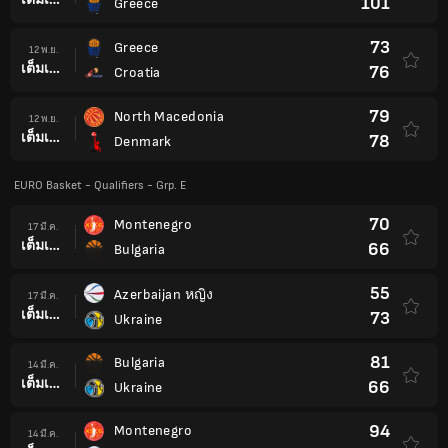
101
Greece
73
Greece
12 พ.ย.
เต็มเวลา
76
Croatia
79
North Macedonia
12 พ.ย.
เต็มเวลา
78
Denmark
EURO Basket - Qualifiers - Grp. E
70
Montenegro
17 มี.ค.
เต็มเวลา
66
Bulgaria
55
Azerbaijan หญิง
17 มี.ค.
เต็มเวลา
73
Ukraine
81
Bulgaria
14 มี.ค.
เต็มเวลา
66
Ukraine
94
Montenegro
14 มี.ค.