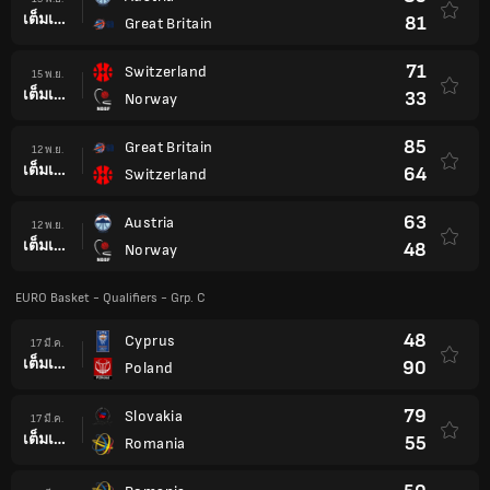
เต็มเวลา
81
Great Britain
71
Switzerland
15 พ.ย.
เต็มเวลา
33
Norway
85
Great Britain
12 พ.ย.
เต็มเวลา
64
Switzerland
63
Austria
12 พ.ย.
เต็มเวลา
48
Norway
EURO Basket - Qualifiers - Grp. C
48
Cyprus
17 มี.ค.
เต็มเวลา
90
Poland
79
Slovakia
17 มี.ค.
เต็มเวลา
55
Romania