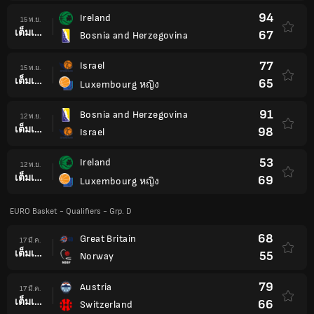
94
Ireland
15 พ.ย.
เต็มเวลา
67
Bosnia and Herzegovina
77
Israel
15 พ.ย.
เต็มเวลา
65
Luxembourg หญิง
91
Bosnia and Herzegovina
12 พ.ย.
เต็มเวลา
98
Israel
53
Ireland
12 พ.ย.
เต็มเวลา
69
Luxembourg หญิง
EURO Basket - Qualifiers - Grp. D
68
Great Britain
17 มี.ค.
เต็มเวลา
55
Norway
79
Austria
17 มี.ค.
เต็มเวลา
66
Switzerland