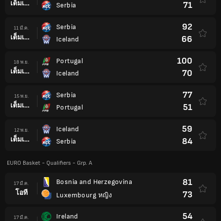
เต็มเวลา
71
Serbia
92
Serbia
11 มี.ค.
เต็มเวลา
66
Iceland
100
Portugal
18 พ.ย.
เต็มเวลา
70
Iceland
77
Serbia
15 พ.ย.
เต็มเวลา
51
Portugal
59
Iceland
12 พ.ย.
เต็มเวลา
84
Serbia
EURO Basket - Qualifiers - Grp. A
81
Bosnia and Herzegovina
17 มี.ค.
โอที
73
Luxembourg หญิง
54
Ireland
17 มี.ค.