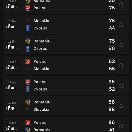
50
Romania
14 มี.ค.
เต็มเวลา
75
Poland
75
Slovakia
14 มี.ค.
เต็มเวลา
44
Cyprus
75
Romania
11 มี.ค.
เต็มเวลา
60
Cyprus
63
Poland
11 มี.ค.
เต็มเวลา
55
Slovakia
96
Poland
18 พ.ย.
เต็มเวลา
52
Cyprus
56
Romania
18 พ.ย.
เต็มเวลา
88
Slovakia
86
Poland
15 พ.ย.
เต็มเวลา
41
Romania