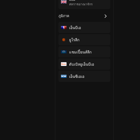
สหราชอาณาจักร
ภูมิภาค
เอ็นบีเอ
ยูโรลีก
แชมเปี้ยนส์ลีก
ดับเบิลยูเอ็นบีเอ
เอ็นซีเอเอ