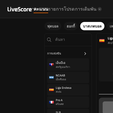
คะแนน
รายการโปรด
การเดิมพัน
ฟุตบอล
ฮอกกี้
บาสเกตบอล
เ
Lig
สเป
การแข่งขัน
เอ็นบีเอ
สหรัฐอเมริกา
NCAAB
เอ็นซีเอเอ
Liga Endesa
สเปน
Pro A
ทีม
ฝรั่งเศส
SLB
Real Madr