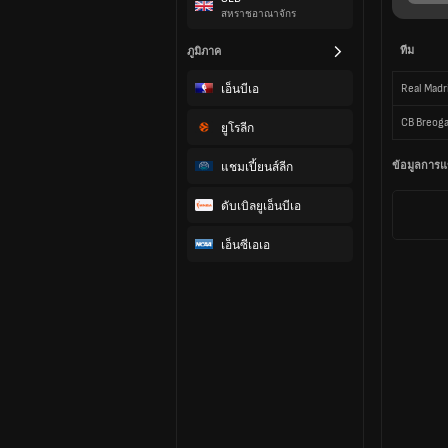
สหราชอาณาจักร
CB Breog
ภูมิภาค
ข้อมูลการแ
เอ็นบีเอ
ยูโรลีก
แชมเปี้ยนส์ลีก
ดับเบิลยูเอ็นบีเอ
เอ็นซีเอเอ