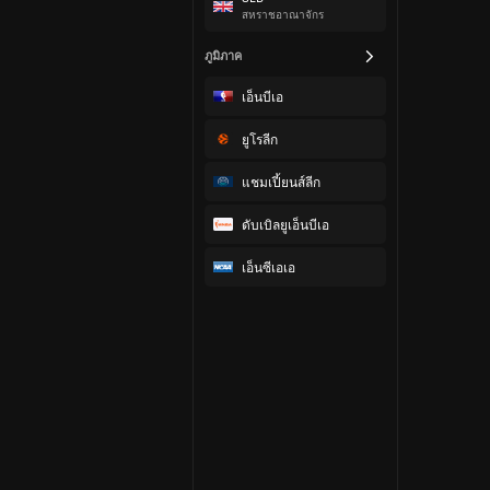
สหราชอาณาจักร
ภูมิภาค
เอ็นบีเอ
ยูโรลีก
แชมเปี้ยนส์ลีก
ดับเบิลยูเอ็นบีเอ
เอ็นซีเอเอ