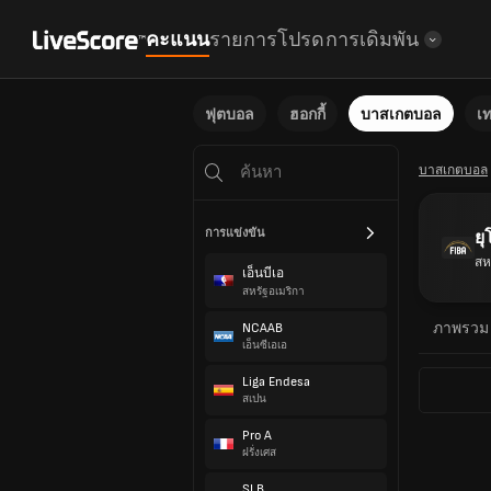
คะแนน
รายการโปรด
การเดิมพัน
ฟุตบอล
ฮอกกี้
บาสเกตบอล
เ
บาสเกตบอล
การแข่งขัน
ย
สห
เอ็นบีเอ
สหรัฐอเมริกา
ภาพรวม
NCAAB
เอ็นซีเอเอ
Liga Endesa
สเปน
Pro A
ฝรั่งเศส
SLB