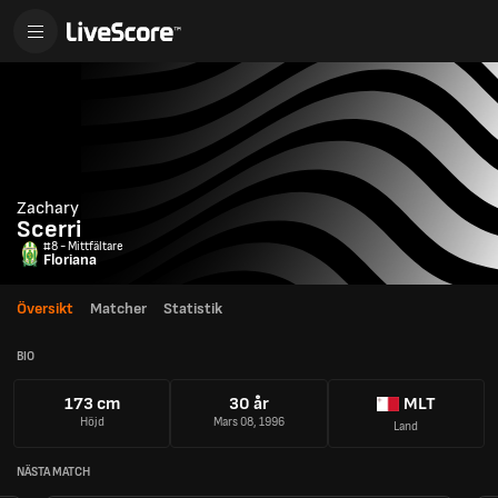
Zachary
Scerri
#8 - Mittfältare
Floriana
Översikt
Matcher
Statistik
BIO
173 cm
30 år
MLT
Höjd
Mars 08, 1996
Land
NÄSTA MATCH