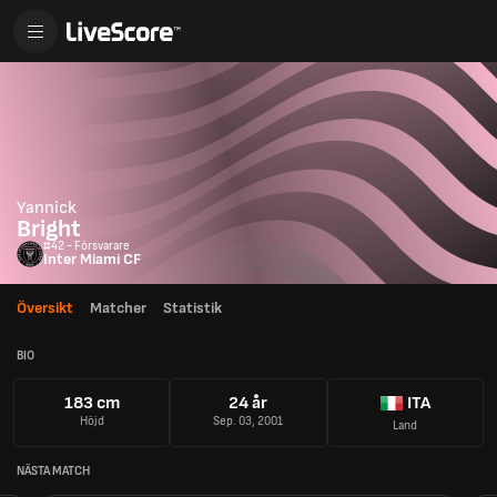
Yannick
Bright
#42 - Försvarare
Inter Miami CF
Översikt
Matcher
Statistik
BIO
183 cm
24 år
ITA
Höjd
Sep. 03, 2001
Land
NÄSTA MATCH