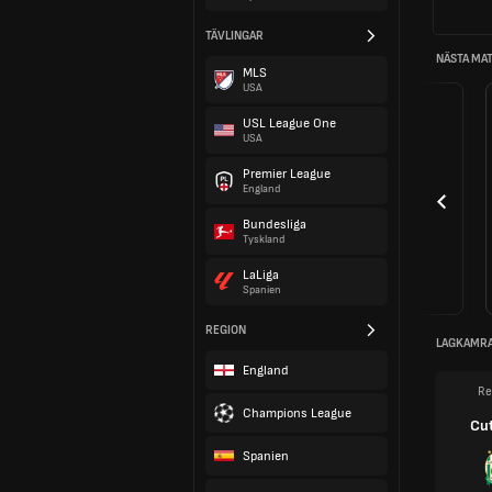
TÄVLINGAR
NÄSTA MA
MLS
USA
USL League One
USA
Premier League
England
Bundesliga
Tyskland
LaLiga
Spanien
REGION
LAGKAMR
England
Re
Champions League
Cut
Spanien