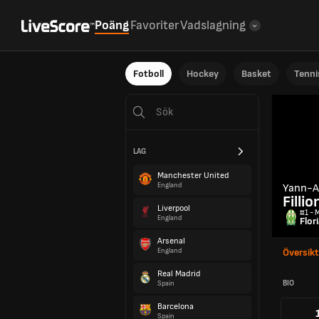
Poäng
Favoriter
Vadslagning
Fotboll
Hockey
Basket
Tenni
LAG
Manchester United
England
Yann-A
Fillio
Liverpool
#1 - 
England
Flor
Arsenal
England
Översikt
Real Madrid
BIO
Spain
Barcelona
Spain