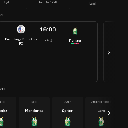
Höjd
Feb. 14, 1996
Land
TCH
16:00
Birzebbuga St. Peters
14 Aug.
Floriana
FC
ATER
ece
Iago
Owen
Antonio Abreu
ajar
Mendonca
Spiteri
Lara