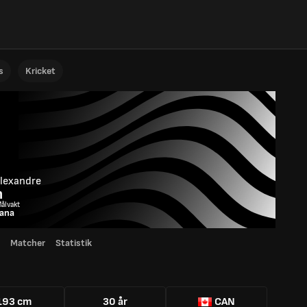
s
Kricket
lexandre
n
Målvakt
iana
Matcher
Statistik
193 cm
30 år
CAN