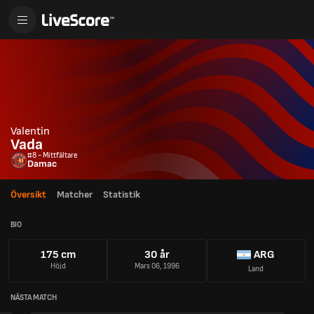
Valentin
Vada
#8 - Mittfältare
Damac
Översikt
Matcher
Statistik
BIO
175 cm
30 år
ARG
Höjd
Mars 06, 1996
Land
NÄSTA MATCH