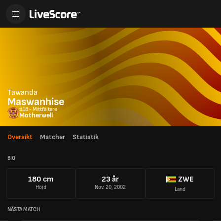
Tawanda
Maswanhise
#18 - Mittfältare
Motherwell
Översikt
Matcher
Statistik
BIO
180 cm
23 år
ZWE
Höjd
Nov. 20, 2002
Land
NÄSTA MATCH