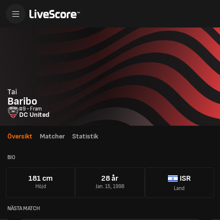
Tai
Baribo
#9 - Fram
DC United
Översikt
Matcher
Statistik
BIO
181 cm
28 år
ISR
Höjd
Jan. 15, 1998
Land
NÄSTA MATCH