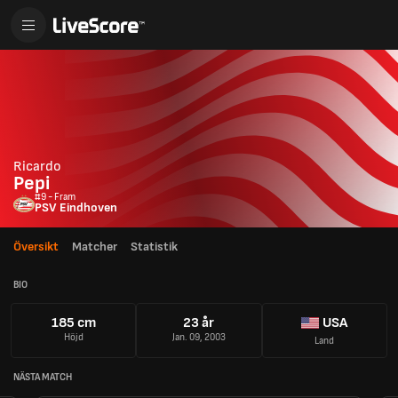
Ricardo
Pepi
#9 - Fram
PSV Eindhoven
Översikt
Matcher
Statistik
BIO
185 cm
23 år
USA
Höjd
Jan. 09, 2003
Land
NÄSTA MATCH