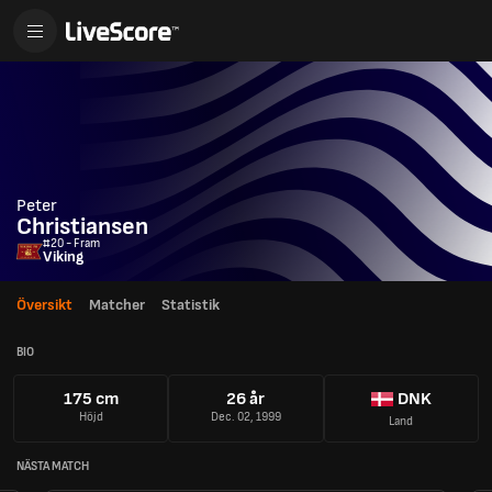
Peter
Christiansen
#20 - Fram
Viking
Översikt
Matcher
Statistik
BIO
175 cm
26 år
DNK
Höjd
Dec. 02, 1999
Land
NÄSTA MATCH