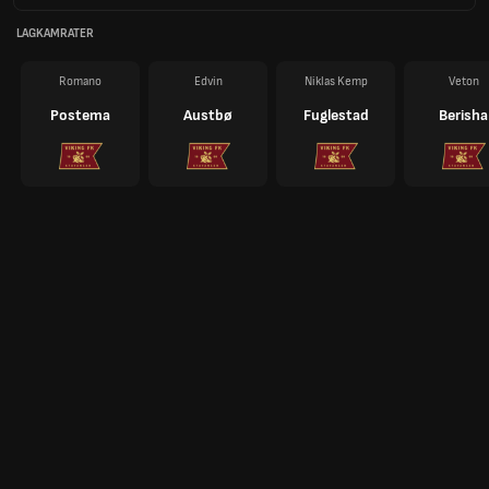
LAGKAMRATER
Romano
Edvin
Niklas Kemp
Veton
Postema
Austbø
Fuglestad
Berisha