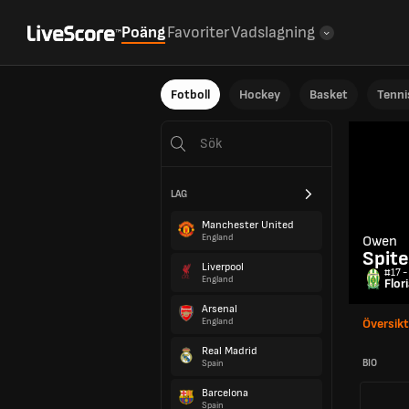
Poäng
Favoriter
Vadslagning
Fotboll
Hockey
Basket
Tenni
LAG
Manchester United
England
Owen
Spite
Liverpool
#17 -
England
Flor
Arsenal
England
Översikt
Real Madrid
BIO
Spain
Barcelona
Spain