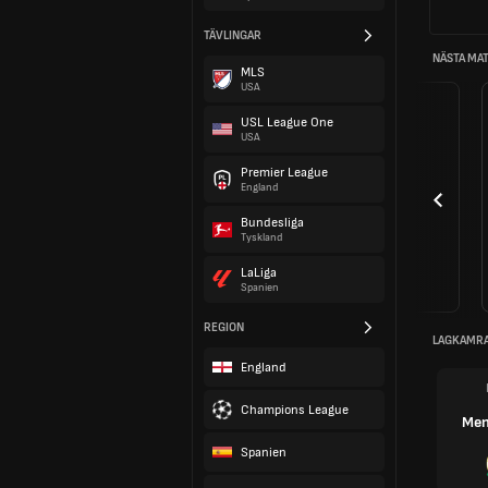
TÄVLINGAR
NÄSTA MA
MLS
USA
USL League One
USA
Premier League
England
Bundesliga
Tyskland
LaLiga
Spanien
REGION
LAGKAMR
England
Champions League
Men
Spanien