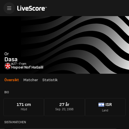
Or
Dasa
#27 - Fram
Hapoel Nof HaGalil
Översikt
Matcher
Statistik
BIO
171 cm
27 år
ISR
Höjd
Sep. 20, 1998
Land
SISTA MATCHEN