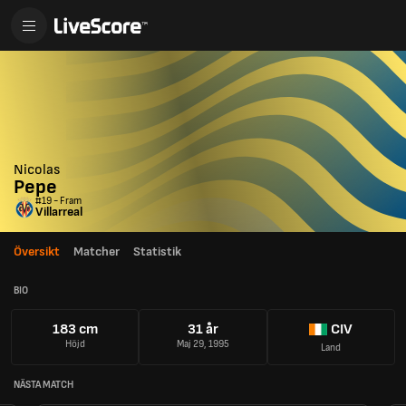
Nicolas
Pepe
#19 - Fram
Villarreal
Översikt
Matcher
Statistik
BIO
183 cm
31 år
CIV
Höjd
Maj 29, 1995
Land
NÄSTA MATCH