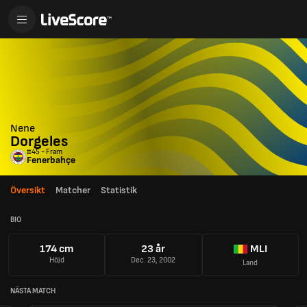
Nene
Dorgeles
#45 - Fram
Fenerbahçe
Översikt
Matcher
Statistik
BIO
174 cm
23 år
MLI
Höjd
Dec. 23, 2002
Land
NÄSTA MATCH