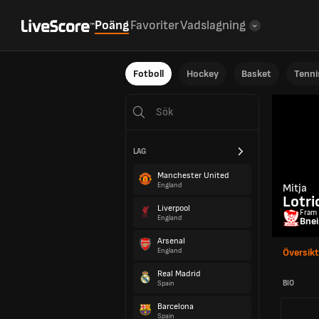
Poäng
Favoriter
Vadslagning
Fotboll
Hockey
Basket
Tenni
LAG
Manchester United
England
Mitja
Lotri
Liverpool
Fram
England
Bnei
Arsenal
England
Översikt
Real Madrid
BIO
Spain
Barcelona
Spain