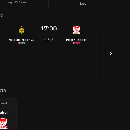
Sep. 03, 1994
Land
TCH
17:00
22 Aug.
Maccabi Netanya
Bnei Sakhnin
ATER
hmad
raheim