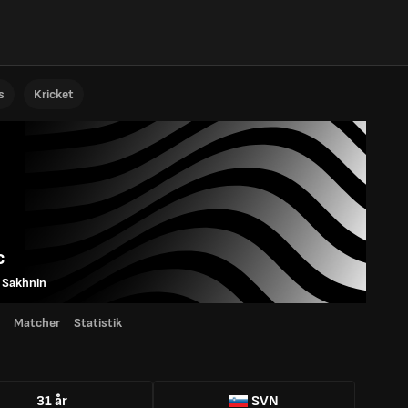
s
Kricket
c
 Sakhnin
Matcher
Statistik
31 år
SVN