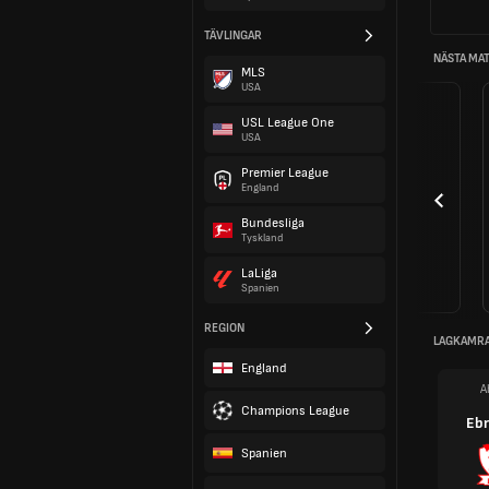
TÄVLINGAR
NÄSTA MA
MLS
USA
USL League One
USA
Premier League
England
Bundesliga
Tyskland
LaLiga
Spanien
REGION
LAGKAMR
England
A
Champions League
Eb
Spanien