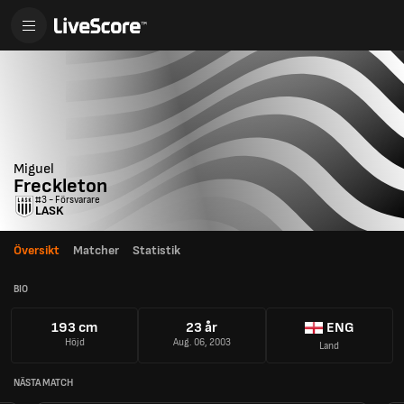
Miguel
Freckleton
#3 - Försvarare
LASK
Översikt
Matcher
Statistik
BIO
193 cm
23 år
ENG
Höjd
Aug. 06, 2003
Land
NÄSTA MATCH