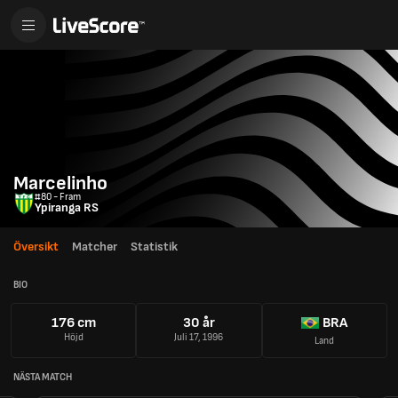
Marcelinho
#80 - Fram
Ypiranga RS
Översikt
Matcher
Statistik
BIO
176 cm
30 år
BRA
Höjd
Juli 17, 1996
Land
NÄSTA MATCH