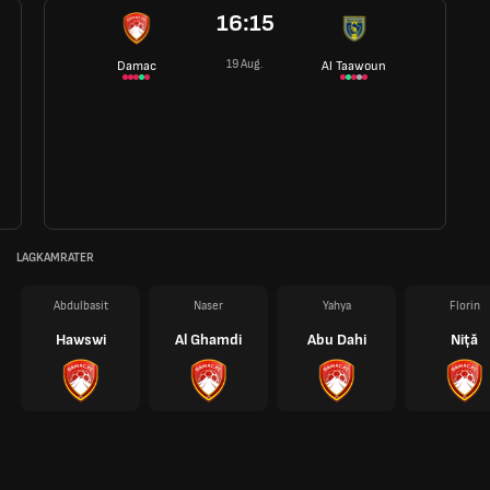
16:15
19 Aug.
Damac
Al Taawoun
LAGKAMRATER
Abdulbasit
Naser
Yahya
Florin
Hawswi
Al Ghamdi
Abu Dahi
Niță