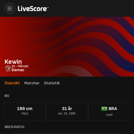
Kewin
#1 - Målvakt
Damac
Översikt
Matcher
Statistik
BIO
189 cm
31 år
BRA
Höjd
Jan. 25, 1995
Land
NÄSTA MATCH