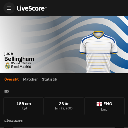
Jude
Bellingham
#5 - Mittfältare
Real Madrid
Översikt
Matcher
Statistik
BIO
186 cm
23 år
ENG
Höjd
Juni 29, 2003
Land
NÄSTA MATCH