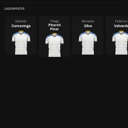
LAGKAMRATER
Eduardo
Thiago
Bernardo
Federico
Pitarch
Camavinga
Silva
Valverd
Pinar