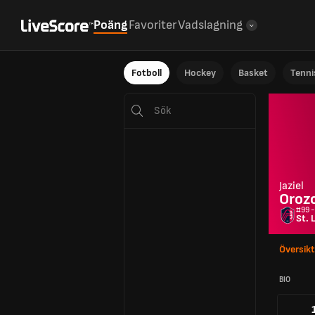
Poäng
Favoriter
Vadslagning
Fotboll
Hockey
Basket
Tenni
Inga resultat hittades
Jaziel
Oroz
#99 -
St. 
Översikt
BIO