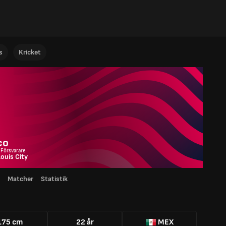
s
Kricket
co
 Försvarare
Louis City
Matcher
Statistik
175 cm
22 år
MEX