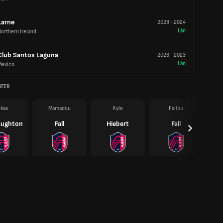
Larne
2023
-
2024
Lån
orthern Ireland
Club Santos Laguna
2023
-
2023
Lån
Mexico
ATER
kas
Mamadou
Kyle
Fallou
ughton
Fall
Hiebert
Fall
B