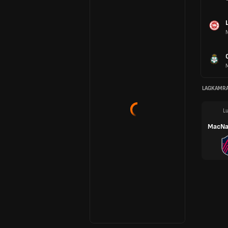
N
LAGKAMR
Lu
MacNa