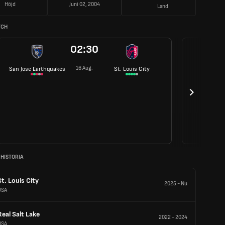
Höjd
Juni 02, 2004
Land
TCH
02:30
16 Aug.
San Jose Earthquakes
St. Louis City
 HISTORIA
St. Louis City
2025
-
Nu
USA
Real Salt Lake
2022
-
2024
USA