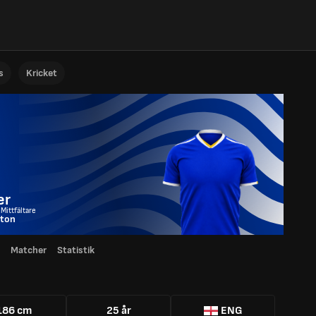
s
Kricket
er
 Mittfältare
rton
Matcher
Statistik
186 cm
25 år
ENG