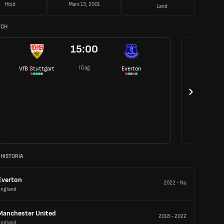
Höjd
Mars 13, 2001
Land
TCH
15:00
I Dag
VfB Stuttgart
Everton
 HISTORIA
Everton
2022
-
Nu
England
Manchester United
2018
-
2022
England