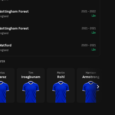
Nottingham Forest
2021
-
2022
Lån
England
Nottingham Forest
2021
-
2021
Lån
England
Watford
2020
-
2021
Lån
England
ATER
rlos
Tim
Merlin
Harrison
araz
Iroegbunam
Rohl
Armstrong