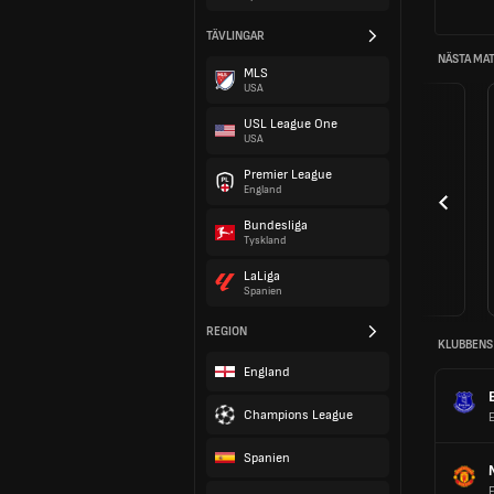
TÄVLINGAR
NÄSTA MA
MLS
USA
USL League One
USA
Premier League
England
Bundesliga
Tyskland
LaLiga
Spanien
REGION
KLUBBENS
England
Champions League
Spanien