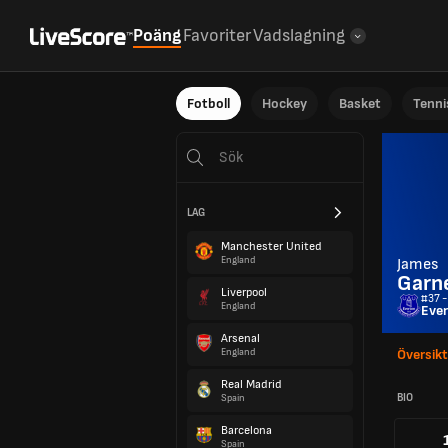
Poäng
Favoriter
Vadslagning
Fotboll
Hockey
Basket
Tenni
LAG
Manchester United
England
James
Garn
Liverpool
#37 -
England
Eve
Arsenal
England
Översikt
Real Madrid
BIO
Spain
Barcelona
Spain