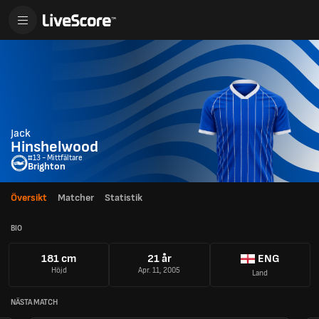
Jack
Hinshelwood
#13 - Mittfältare
Brighton
Översikt
Matcher
Statistik
BIO
181 cm
21 år
ENG
Höjd
Apr. 11, 2005
Land
NÄSTA MATCH