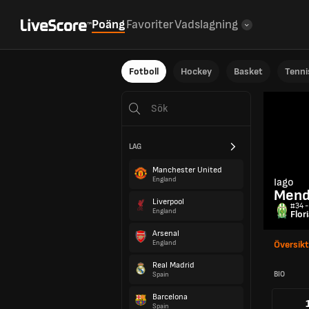
Poäng
Favoriter
Vadslagning
Fotboll
Hockey
Basket
Tenni
LAG
Manchester United
England
Iago
Mend
Liverpool
#34 -
England
Flor
Arsenal
England
Översikt
Real Madrid
BIO
Spain
Barcelona
Spain