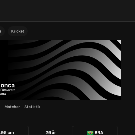
s
Kricket
onca
 Försvarare
iana
Matcher
Statistik
195 cm
26 år
BRA