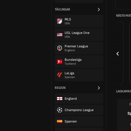
TÄVLINGAR
NÄSTA MA
MLS
USA
USL League One
USA
Premier League
England
Bundesliga
Tyskland
LaLiga
Spanien
REGION
LAGKAMR
England
Champions League
Sp
Spanien