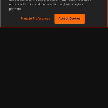
our site with our social media, advertising and analytics
partners.
Manage Preferences
Accept Cookies
Om
Hatem Sultan Statistik
Detaljerad statistik för Hatem Sultan för Oman under säsongen . Se den senaste
statistiken som framträdanden, mål och assist.
Granska detaljerad statistik för Hatem Sultan för Oman under säsongen . Se den
senaste statistiken såsom framträdanden, mål och assist. Analysera viktiga
prestationsmått, jämför och dyk in i omfattande data för att få insikter om
Hatem Sultan prestation under säsongen.
Fotboll
Andra Sporter
Svenska Allsvenskan Resultat
Cricketresultat
Allsvenskan Tabell
Tennisresultat
Superettan Resultat
Basketresultat