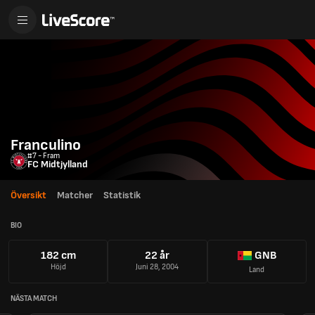
Franculino
#7 - Fram
FC Midtjylland
Översikt
Matcher
Statistik
BIO
182 cm
22 år
GNB
Höjd
Juni 28, 2004
Land
NÄSTA MATCH