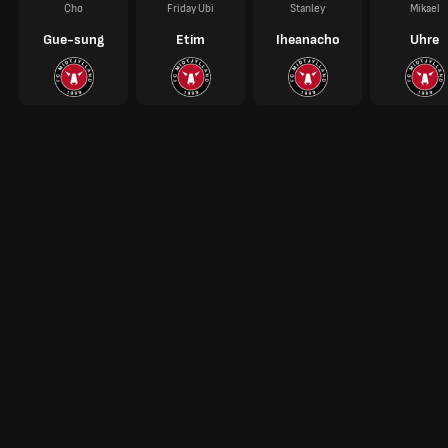
Cho
Friday Ubi
Stanley
Mikael
Gue-sung
Etim
Iheanacho
Uhre