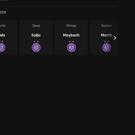
ATER
ritz
Sanel
Philipp
Romeo
els
Saljic
Maybach
Morth
Os