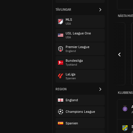
TÄVLINGAR
NÄSTA MA
MLS
USA
USL League One
USA
Premier League
England
Bundesliga
Tyskland
LaLiga
Spanien
REGION
KLUBBENS
England
Champions League
A
Spanien
A