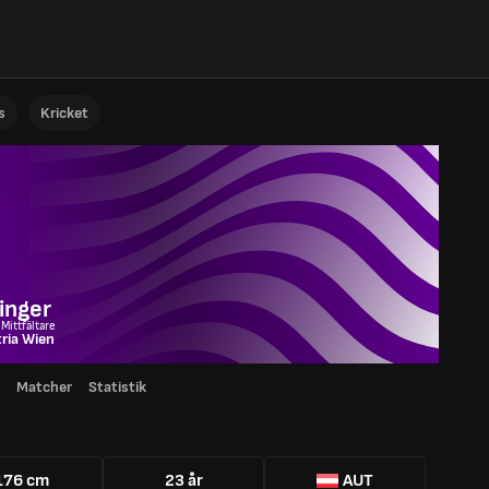
s
Kricket
inger
 Mittfältare
ria Wien
Matcher
Statistik
176 cm
23 år
AUT