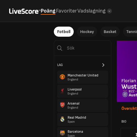
Poäng
Favoriter
Vadslagning
Fotboll
Hockey
Basket
Tenni
LAG
Manchester United
England
Florian
Wust
Liverpool
#22 -
England
Aust
Arsenal
England
Översikt
Real Madrid
BIO
Spain
Barcelona
Spain